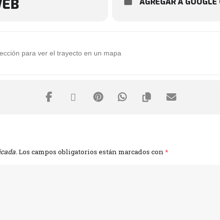
WEB
AGREGAR A GOOGLE
N (+21) [1ycdQRtjb]
icada.
Los campos obligatorios están marcados con
*