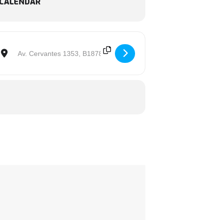
 CALENDAR
Destination Address - WAPPEN (+21) [KVrpzOxae]