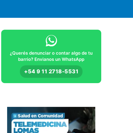
¿Querés denunciar o contar algo de tu
barrio? Envianos un WhatsApp
+54 9 11 2718-5531