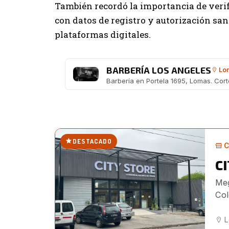
También recordó la importancia de verif
con datos de registro y autorización sa
plataformas digitales.
BARBERÍA LOS ANGELES
Lom
DESTACADO
C
C
Meg
Col
imp
L