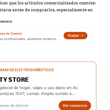
icar que los artículos comercializados cuenten
nitaria antes de comprarlos, especialmente en
ANUNCIO
as de Zamora
Visitar
Barbería en Portela 1695, Lomas. Cortes profesionales, ambiente moderno y turnos online. También en Boedo 482.
ASAS DE ELECTRODOMÉSTICOS
ITY STORE
alocal de hogar, viajes y uso diario en Av.
ombres 1047, Lomas. Amplio surtido e
ortación directa.
omas de Zamora
Ver comercio