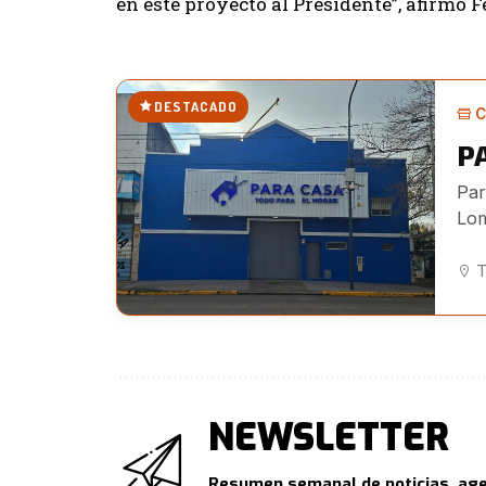
en este proyecto al Presidente”, afirmó F
DESTACADO
C
P
Par
Lom
T
NEWSLETTER
Resumen semanal de noticias, age