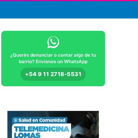
¿Querés denunciar o contar algo de tu
barrio? Envianos un WhatsApp
+54 9 11 2718-5531