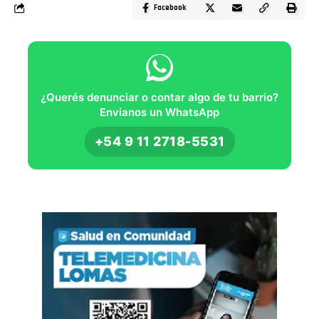
Facebook
¿Querés denunciar o contar algo de tu barrio?
Envianos un WhatsApp
+54 9 11 2718-5531