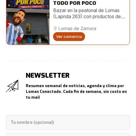
TODO POR POCO
Bazar en la peatonal de Lomas
(Laprida 263) con productos de
hogar, limpieza, librería, bijouterie,
juguetes y más a precios
Lomas de Zamora
accesibles.
Ver comercio
NEWSLETTER
Resumen semanal de noticias, agenda y clima por
Lomas Conectado. Cada fin de semana, sin costo en
tu mail