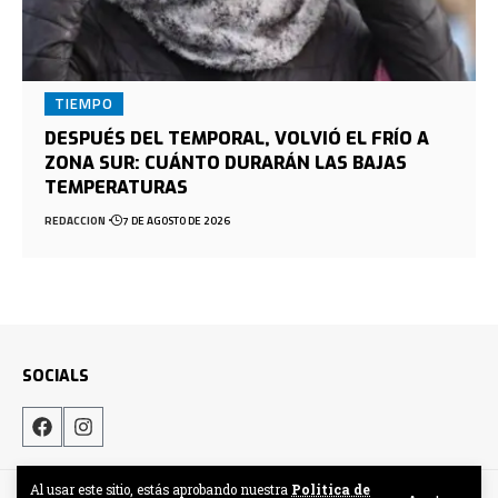
TIEMPO
DESPUÉS DEL TEMPORAL, VOLVIÓ EL FRÍO A
ZONA SUR: CUÁNTO DURARÁN LAS BAJAS
TEMPERATURAS
REDACCION
7 DE AGOSTO DE 2026
SOCIALS
Al usar este sitio, estás aprobando nuestra
Politica de
Hecho por DigitalCrew