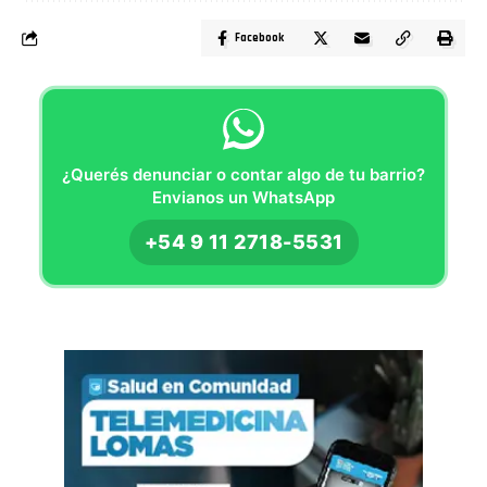
Facebook
¿Querés denunciar o contar algo de tu barrio?
Envianos un WhatsApp
+54 9 11 2718-5531