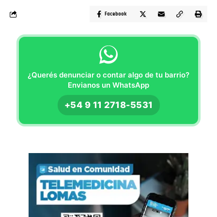
Facebook
¿Querés denunciar o contar algo de tu barrio?
Envianos un WhatsApp
+54 9 11 2718-5531