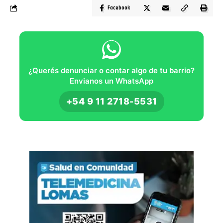
Facebook
¿Querés denunciar o contar algo de tu barrio?
Envianos un WhatsApp
+54 9 11 2718-5531