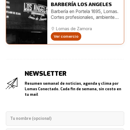
BARBERÍA LOS ANGELES
Barbería en Portela 1695, Lomas.
Cortes profesionales, ambiente
moderno y turnos online. También
en Boedo 482.
Lomas de Zamora
Ver comercio
NEWSLETTER
Resumen semanal de noticias, agenda y clima por
Lomas Conectado. Cada fin de semana, sin costo en
tu mail