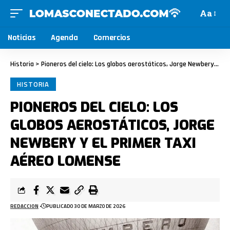
Aa
Noticias
Agenda
Comercios
Historia
>
Pioneros del cielo: Los globos aerostáticos, Jorge Newbery y el primer taxi aéreo lomense
HISTORIA
PIONEROS DEL CIELO: LOS
GLOBOS AEROSTÁTICOS, JORGE
NEWBERY Y EL PRIMER TAXI
AÉREO LOMENSE
REDACCION
PUBLICADO 30 DE MARZO DE 2026