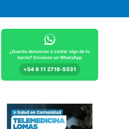
¿Querés denunciar o contar algo de tu
barrio? Envianos un WhatsApp
+54 9 11 2718-5531