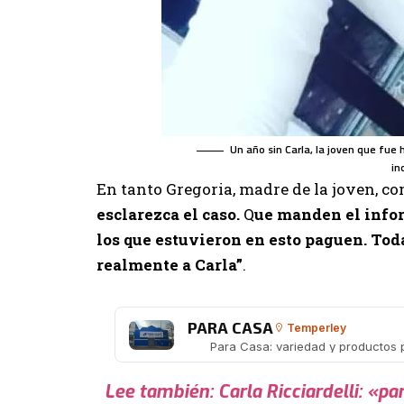
Un año sin Carla, la joven que fu
in
En tanto Gregoria, madre de la joven, co
esclarezca el caso.
Q
ue manden el inform
los que estuvieron en esto paguen. Toda
realmente a Carla”
.
PARA CASA
Temperley
Para Casa: variedad y productos
Lee también:
Carla Ricciardelli: «p