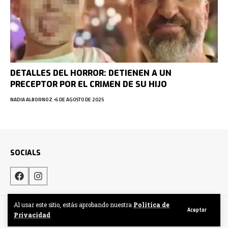
DETALLES DEL HORROR: DETIENEN A UN
PRECEPTOR POR EL CRIMEN DE SU HIJO
NADIA ALBORNOZ
6 DE AGOSTO DE 2025
SOCIALS
Al usar este sitio, estás aprobando nuestra
Politica de
Hecho por DigitalCrew
Aceptar
Privacidad