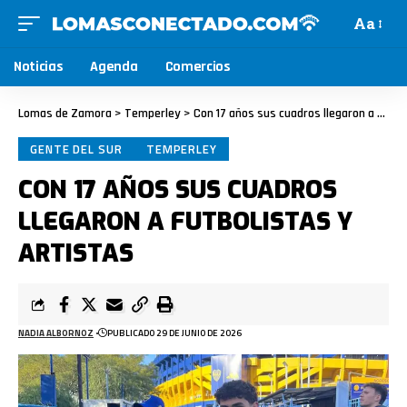
Aa
Noticias
Agenda
Comercios
Lomas de Zamora
>
Temperley
>
Con 17 años sus cuadros llegaron a futbolistas y artistas
GENTE DEL SUR
TEMPERLEY
CON 17 AÑOS SUS CUADROS
LLEGARON A FUTBOLISTAS Y
ARTISTAS
NADIA ALBORNOZ
PUBLICADO 29 DE JUNIO DE 2026