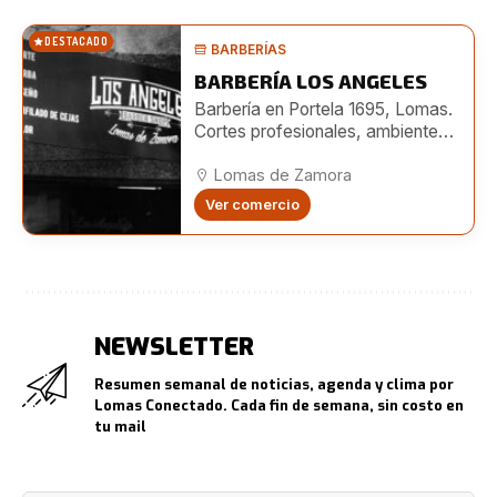
DESTACADO
BARBERÍAS
BARBERÍA LOS ANGELES
Barbería en Portela 1695, Lomas.
Cortes profesionales, ambiente
moderno y turnos online. También
en Boedo 482.
Lomas de Zamora
Ver comercio
NEWSLETTER
Resumen semanal de noticias, agenda y clima por
Lomas Conectado. Cada fin de semana, sin costo en
tu mail