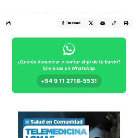
Facebook
¿Querés denunciar o contar algo de tu barrio?
Envianos un WhatsApp
+54 9 11 2718-5531