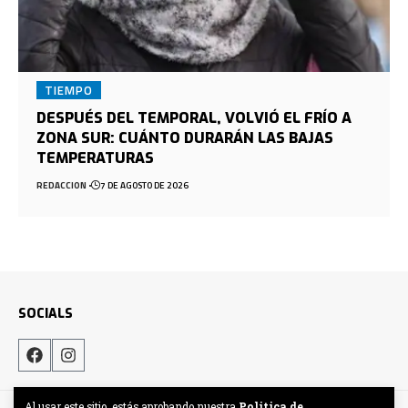
TIEMPO
DESPUÉS DEL TEMPORAL, VOLVIÓ EL FRÍO A
ZONA SUR: CUÁNTO DURARÁN LAS BAJAS
TEMPERATURAS
REDACCION
7 DE AGOSTO DE 2026
SOCIALS
Al usar este sitio, estás aprobando nuestra
Politica de