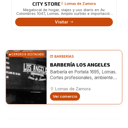
CITY STORE
Lomas de Zamora
Megalocal de hogar, viajes y uso diario en Av.
Colombres 1047, Lomas. Amplio surtido e importación
directa.
Visitar
COMERCIO DESTACADO
BARBERÍAS
BARBERÍA LOS ANGELES
Barbería en Portela 1695, Lomas.
Cortes profesionales, ambiente
moderno y turnos online. También
en Boedo 482.
Lomas de Zamora
Ver comercio