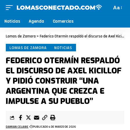
Aa
Noticias
Agenda
Comercios
Lomas de Zamora
>
Federico Otermín respaldó el discurso de Axel Kicillof y pidió construir “una Argentina que crezca e impulse a su pueblo”
LOMAS DE ZAMORA
NOTICIAS
FEDERICO OTERMÍN RESPALDÓ
EL DISCURSO DE AXEL KICILLOF
Y PIDIÓ CONSTRUIR “UNA
ARGENTINA QUE CREZCA E
IMPULSE A SU PUEBLO”
DAMIAN CELAIBE
PUBLICADO 4 DE MARZO DE 2026