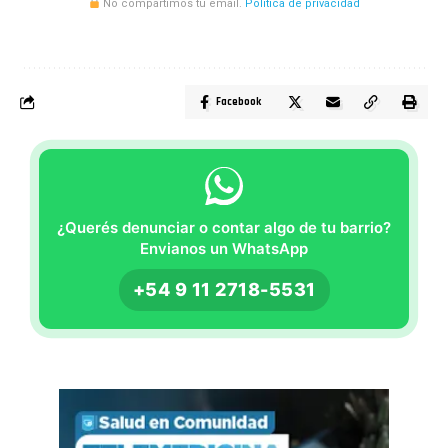
No compartimos tu email.
Politica de privacidad
Facebook
¿Querés denunciar o contar algo de tu barrio?
Envianos un WhatsApp
+54 9 11 2718-5531