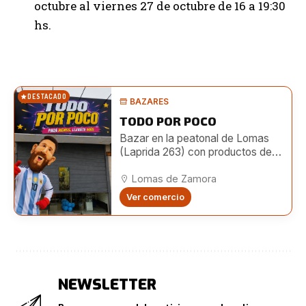
octubre al viernes 27 de octubre de 16 a 19:30
hs.
DESTACADO
BAZARES
TODO POR POCO
Bazar en la peatonal de Lomas
(Laprida 263) con productos de
hogar, limpieza, librería, bijouterie,
juguetes y más a precios
Lomas de Zamora
accesibles.
Ver comercio
NEWSLETTER