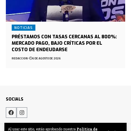
NOTICIAS
PRÉSTAMOS CON TASAS CERCANAS AL 800%:
MERCADO PAGO, BAJO CRÍTICAS POR EL
COSTO DE ENDEUDARSE
REDACCION
6 DE AGOSTO DE 2026
SOCIALS
Al usar este sitio, estás aprobando nuestra
Politica de
Hecho por DigitalCrew