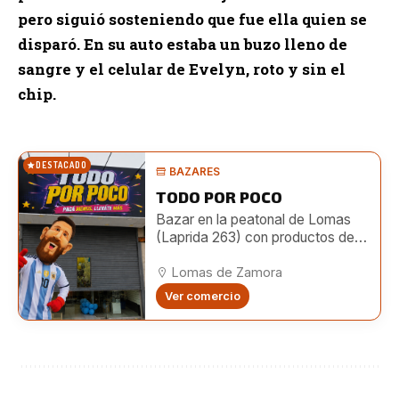
pero siguió sosteniendo que fue ella quien se
disparó.
En su auto estaba un buzo lleno de
sangre y el celular de Evelyn, roto y sin el
chip.
DESTACADO
BAZARES
TODO POR POCO
Bazar en la peatonal de Lomas
(Laprida 263) con productos de
hogar, limpieza, librería, bijouterie,
juguetes y más a precios
Lomas de Zamora
accesibles.
Ver comercio