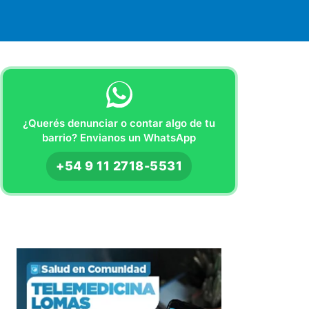
¿Querés denunciar o contar algo de tu
barrio? Envianos un WhatsApp
+54 9 11 2718-5531