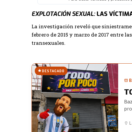
EXPLOTACIÓN SEXUAL:
LAS VÍCTIM
La investigación reveló que siniestramen
febrero de 2015 y marzo de 2017 entre la
transexuales.
DESTACADO
B
T
Baz
pro
jug
L