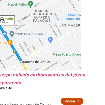
uerpo hallado carbonizado es del joven
aparecido
ANUNCIO
Visitar
 para el hogar en Lomas de Zamora