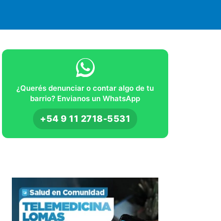
¿Querés denunciar o contar algo de tu
barrio? Envianos un WhatsApp
+54 9 11 2718-5531