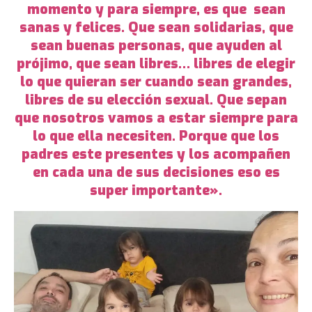
momento y para siempre, es que sean
sanas y felices. Que sean solidarias, que
sean buenas personas, que ayuden al
prójimo, que sean libres… libres de elegir
lo que quieran ser cuando sean grandes,
libres de su elección sexual. Que sepan
que nosotros vamos a estar siempre para
lo que ella necesiten. Porque que los
padres este presentes y los acompañen
en cada una de sus decisiones eso es
super importante».