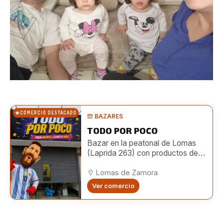
COMERCIO DESTACADO
BAZARES
TODO POR POCO
Bazar en la peatonal de Lomas
(Laprida 263) con productos de
hogar, limpieza, librería, bijouterie,
juguetes y más a precios
Lomas de Zamora
accesibles.
Ver comercio