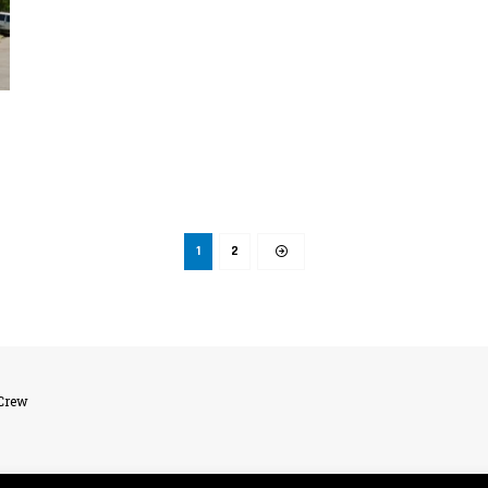
1
2
lCrew