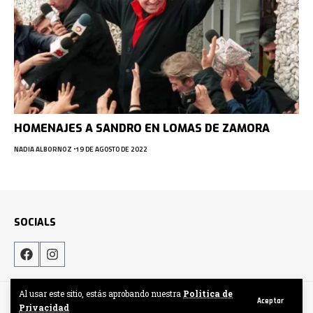
HOMENAJES A SANDRO EN LOMAS DE ZAMORA
NADIA ALBORNOZ
19 DE AGOSTO DE 2022
SOCIALS
Al usar este sitio, estás aprobando nuestra
Politica de
Hecho por DigitalCrew
Aceptar
Privacidad