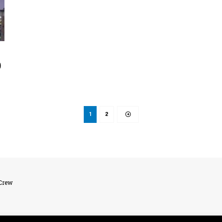
O
1
2
lCrew