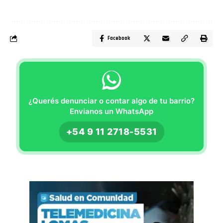
Facebook
¿Querés denunciar o contar algo de tu barrio?
Envianos un WhatsApp
+54 9 11 2718-5531