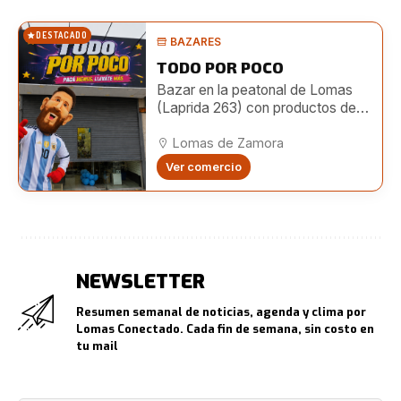
DESTACADO
BAZARES
TODO POR POCO
Bazar en la peatonal de Lomas
(Laprida 263) con productos de
hogar, limpieza, librería, bijouterie,
juguetes y más a precios
Lomas de Zamora
accesibles.
Ver comercio
NEWSLETTER
Resumen semanal de noticias, agenda y clima por
Lomas Conectado. Cada fin de semana, sin costo en
tu mail