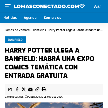
Aa
Noticias
Agenda
Comercios
Lomas de Zamora
>
Banfield
>
Harry Potter llega a Banfield: habrá una Expo Comics temática con entrada gratuita
BANFIELD
HARRY POTTER LLEGA A
BANFIELD: HABRÁ UNA EXPO
COMICS TEMÁTICA CON
ENTRADA GRATUITA
DAMIAN CELAIBE
PUBLICADO 28 DE MAYO DE 2026