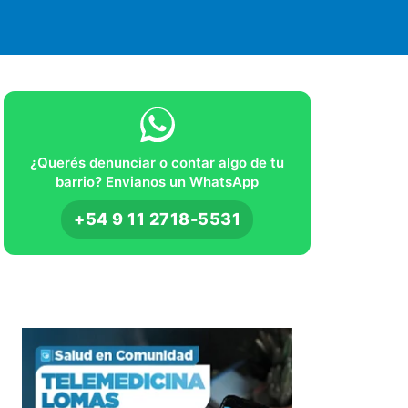
¿Querés denunciar o contar algo de tu
barrio? Envianos un WhatsApp
+54 9 11 2718-5531