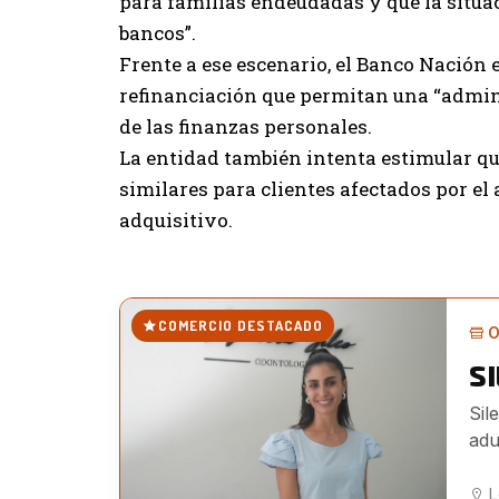
para familias endeudadas y que la situa
bancos”.
Frente a ese escenario, el Banco Nación
refinanciación que permitan una “admini
de las finanzas personales.
La entidad también intenta estimular 
similares para clientes afectados por el
adquisitivo.
COMERCIO DESTACADO
O
S
Sil
adu
L