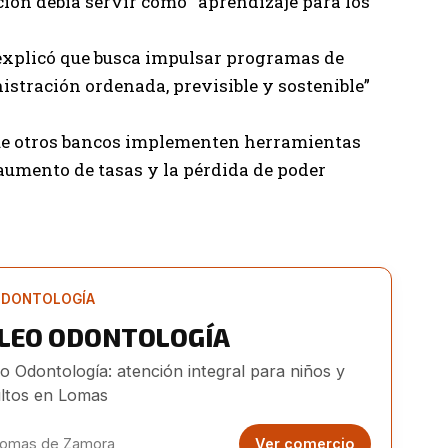
ción debía servir como “aprendizaje para los
 explicó que busca impulsar programas de
stración ordenada, previsible y sostenible”
que otros bancos implementen herramientas
 aumento de tasas y la pérdida de poder
DONTOLOGÍA
ILEO ODONTOLOGÍA
eo Odontología: atención integral para niños y
ltos en Lomas
omas de Zamora
Ver comercio