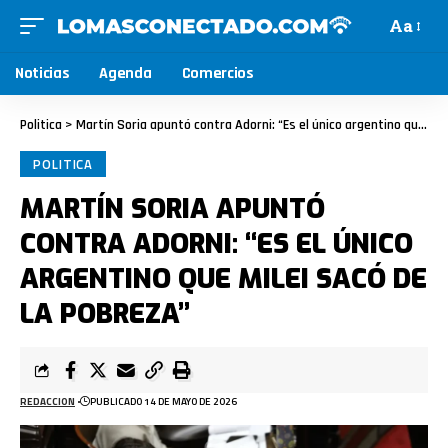
Aa
Noticias
Agenda
Comercios
Politica
>
Martín Soria apuntó contra Adorni: “Es el único argentino que Milei sacó de la pobreza”
POLITICA
MARTÍN SORIA APUNTÓ
CONTRA ADORNI: “ES EL ÚNICO
ARGENTINO QUE MILEI SACÓ DE
LA POBREZA”
REDACCION
PUBLICADO 14 DE MAYO DE 2026