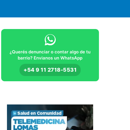
¿Querés denunciar o contar algo de tu
barrio? Envianos un WhatsApp
+54 9 11 2718-5531