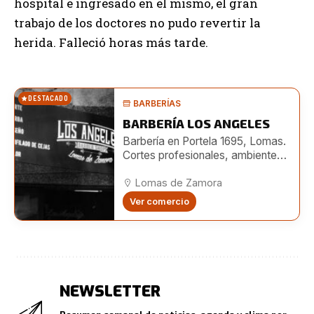
hospital e ingresado en el mismo, el gran
trabajo de los doctores no pudo revertir la
herida. Falleció horas más tarde.
DESTACADO
BARBERÍAS
BARBERÍA LOS ANGELES
Barbería en Portela 1695, Lomas.
Cortes profesionales, ambiente
moderno y turnos online. También
en Boedo 482.
Lomas de Zamora
Ver comercio
NEWSLETTER