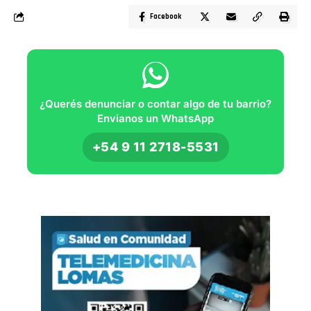
Facebook
¿Querés denunciar o contar algo de tu barrio?
Envianos un WhatsApp
+54 9 11 2718-5531