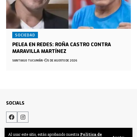
SOCIEDAD
PELEA EN REDES: ROÑA CASTRO CONTRA
MARAVILLA MARTÍNEZ
SANTIAGO TUCUMÁN
5 DE AGOSTO DE 2026
SOCIALS
Al usar este sitio, estás aprobando nuestra
Politica de
Hecho por DigitalCrew