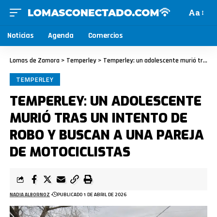
Aa
Noticias
Agenda
Comercios
Lomas de Zamora
>
Temperley
>
Temperley: un adolescente murió tras un intento de robo y buscan a una pareja de motociclistas
TEMPERLEY
TEMPERLEY: UN ADOLESCENTE
MURIÓ TRAS UN INTENTO DE
ROBO Y BUSCAN A UNA PAREJA
DE MOTOCICLISTAS
NADIA ALBORNOZ
PUBLICADO 1 DE ABRIL DE 2026