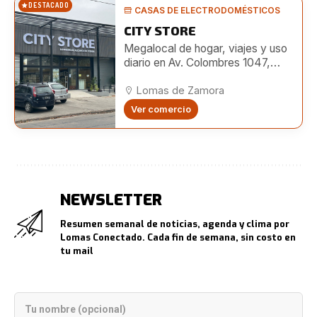
DESTACADO
CASAS DE ELECTRODOMÉSTICOS
CITY STORE
Megalocal de hogar, viajes y uso
diario en Av. Colombres 1047,
Lomas. Amplio surtido e
importación directa.
Lomas de Zamora
Ver comercio
NEWSLETTER
Resumen semanal de noticias, agenda y clima por
Lomas Conectado. Cada fin de semana, sin costo en
tu mail