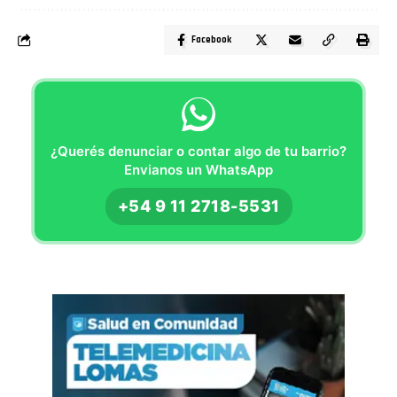
Facebook
¿Querés denunciar o contar algo de tu barrio?
Envianos un WhatsApp
+54 9 11 2718-5531