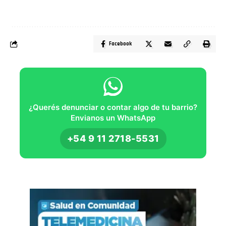
Facebook
¿Querés denunciar o contar algo de tu barrio?
Envianos un WhatsApp
+54 9 11 2718-5531