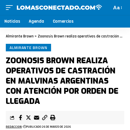
Aa
Noticias
Agenda
Comercios
Almirante Brown
>
Zoonosis Brown realiza operativos de castración en Malvinas Argentinas con atención por orden de llegada
ALMIRANTE BROWN
ZOONOSIS BROWN REALIZA
OPERATIVOS DE CASTRACIÓN
EN MALVINAS ARGENTINAS
CON ATENCIÓN POR ORDEN DE
LLEGADA
REDACCION
PUBLICADO 26 DE MARZO DE 2026