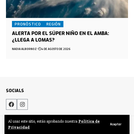
PRONÓSTICO
REGIÓN
ALERTA POR EL SÚPER NIÑO EN EL AMBA:
¿LLEGA A LOMAS?
NADIA ALBORNOZ
4 DE AGOSTO DE 2026
SOCIALS
Al usar este sitio, estás aprobando nuestra
Politica de
Hecho por DigitalCrew
Aceptar
Privacidad