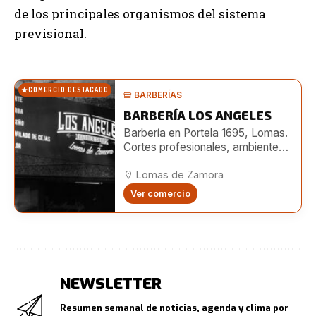
de los principales organismos del sistema
previsional.
COMERCIO DESTACADO
BARBERÍAS
BARBERÍA LOS ANGELES
Barbería en Portela 1695, Lomas.
Cortes profesionales, ambiente
moderno y turnos online. También
en Boedo 482.
Lomas de Zamora
Ver comercio
NEWSLETTER
Resumen semanal de noticias, agenda y clima por