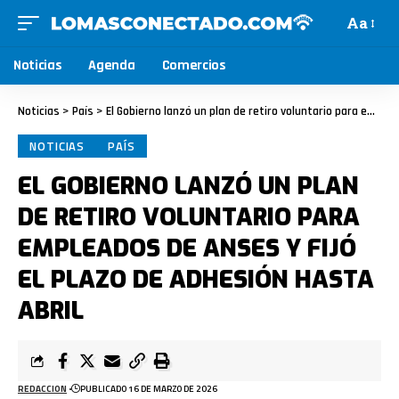
Aa
Noticias
Agenda
Comercios
Noticias
>
País
>
El Gobierno lanzó un plan de retiro voluntario para empleados de ANSES y fijó el plazo de adhesión hasta abril
NOTICIAS
PAÍS
EL GOBIERNO LANZÓ UN PLAN
DE RETIRO VOLUNTARIO PARA
EMPLEADOS DE ANSES Y FIJÓ
EL PLAZO DE ADHESIÓN HASTA
ABRIL
REDACCION
PUBLICADO 16 DE MARZO DE 2026