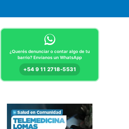
¿Querés denunciar o contar algo de tu
barrio? Envianos un WhatsApp
+54 9 11 2718-5531