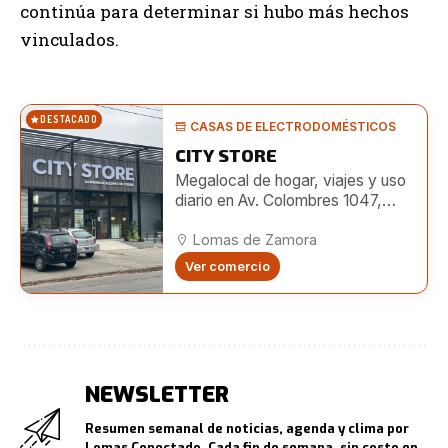
continúa para determinar si hubo más hechos
vinculados.
DESTACADO
CASAS DE ELECTRODOMÉSTICOS
CITY STORE
Megalocal de hogar, viajes y uso
diario en Av. Colombres 1047,
Lomas. Amplio surtido e
importación directa.
Lomas de Zamora
Ver comercio
NEWSLETTER
Resumen semanal de noticias, agenda y clima por
Lomas Conectado. Cada fin de semana, sin costo en