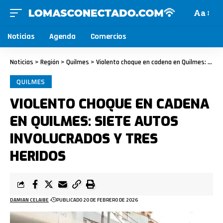
Aa
Noticias
Agenda
Comercios
Noticias
>
Región
>
Quilmes
>
Violento choque en cadena en Quilmes: siete autos involucrados y tres heridos
QUILMES
VIOLENTO CHOQUE EN CADENA
EN QUILMES: SIETE AUTOS
INVOLUCRADOS Y TRES
HERIDOS
DAMIAN CELAIBE
PUBLICADO 20 DE FEBRERO DE 2026