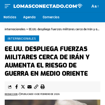
Aa
Noticias
Agenda
Comercios
internacionales
>
EE.UU. despliega fuerzas militares cerca de Irán y aumenta el riesgo de guerra en Medio Oriente
INTERNACIONALES
EE.UU. DESPLIEGA FUERZAS
MILITARES CERCA DE IRÁN Y
AUMENTA EL RIESGO DE
GUERRA EN MEDIO ORIENTE
REDACCION
PUBLICADO 19 DE FEBRERO DE 2026