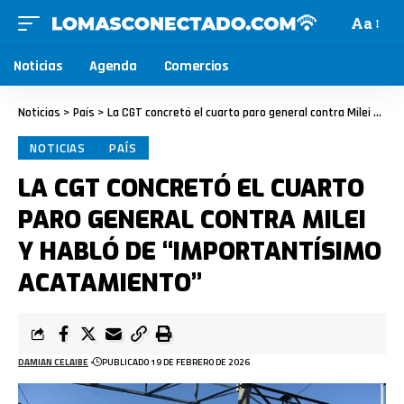
Aa
Noticias
Agenda
Comercios
Noticias
>
País
>
La CGT concretó el cuarto paro general contra Milei y habló de “importantísimo acatamiento”
NOTICIAS
PAÍS
LA CGT CONCRETÓ EL CUARTO
PARO GENERAL CONTRA MILEI
Y HABLÓ DE “IMPORTANTÍSIMO
ACATAMIENTO”
DAMIAN CELAIBE
PUBLICADO 19 DE FEBRERO DE 2026