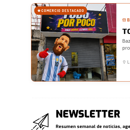
COMERCIO DESTACADO
B
T
Baz
pro
jug
L
NEWSLETTER
Resumen semanal de noticias, age