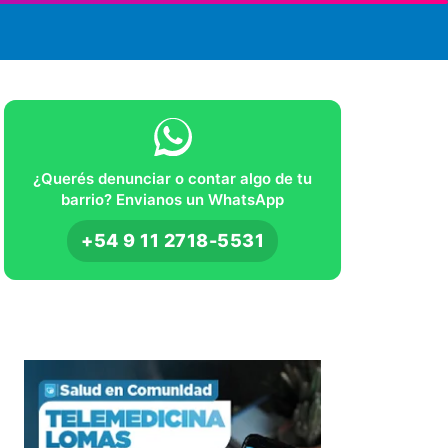
¿Querés denunciar o contar algo de tu
barrio? Envianos un WhatsApp
+54 9 11 2718-5531