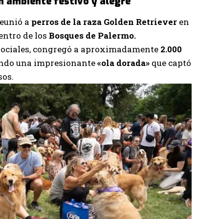
n ambiente festivo y alegre
eunió a
perros de la raza Golden Retriever
en
dentro de los
Bosques de Palermo.
 sociales, congregó a aproximadamente
2.000
rando una impresionante
«ola dorada»
que captó
sos.