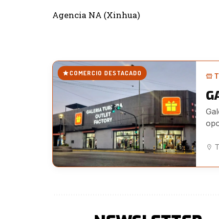
Agencia NA (Xinhua)
COMERCIO DESTACADO
T
G
Gal
opo
T