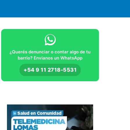
¿Querés denunciar o contar algo de tu
barrio? Envianos un WhatsApp
+54 9 11 2718-5531