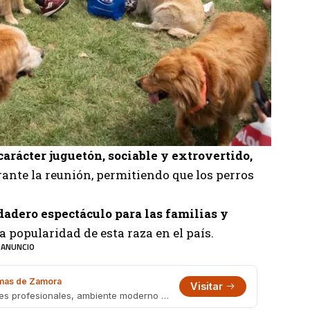
carácter juguetón, sociable y extrovertido,
rante la reunión, permitiendo que los perros
dadero espectáculo para las familias y
 popularidad de esta raza en el país.
ANUNCIO
as de Zamora
Visitar
Barbería en Portela 1695, Lomas. Cortes profesionales, ambiente moderno y turnos online. También en Boedo 482.