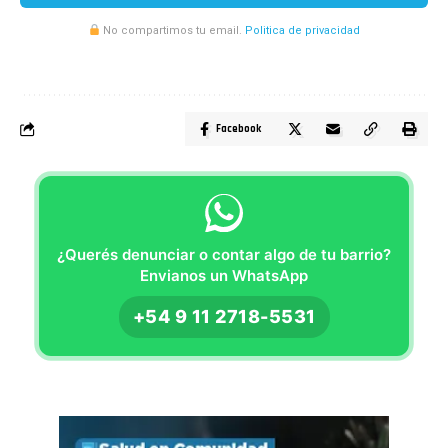
No compartimos tu email.
Politica de privacidad
Facebook
¿Querés denunciar o contar algo de tu barrio?
Envianos un WhatsApp
+54 9 11 2718-5531