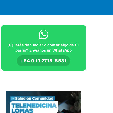
¿Querés denunciar o contar algo de tu
barrio? Envianos un WhatsApp
+54 9 11 2718-5531