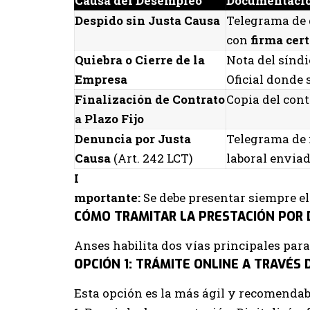
Causa del Desempleo
Documentació
Despido sin Justa Causa
Telegrama de 
con
firma cert
Quiebra o Cierre de la
Nota del síndi
Empresa
Oficial donde s
Finalización de Contrato
Copia del cont
a Plazo Fijo
Denuncia por Justa
Telegrama de 
Causa
(Art. 242 LCT)
laboral enviad
I
mportante:
Se debe presentar siempre e
CÓMO TRAMITAR LA PRESTACIÓN POR 
Anses habilita dos vías principales para
OPCIÓN 1: TRÁMITE ONLINE A TRAVÉS 
Esta opción es la más ágil y recomendab