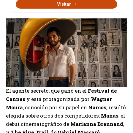
Visitar
El agente secreto, que ganó en el
Festival de
Cannes
y está protagonizada por
Wagner
Moura
, conocido por su papel en
Narcos
, resultó
elegida sobre otros dos competidores:
Manas
, el
debut cinematográfico de
Marianna Brennand
,
y
The Blue Trail
, de
Gabriel Mascaró
.