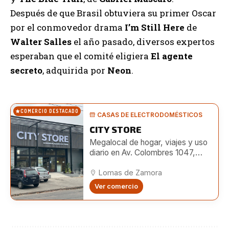
Después de que Brasil obtuviera su primer Oscar
por el conmovedor drama
I’m Still Here
de
Walter Salles
el año pasado, diversos expertos
esperaban que el comité eligiera
El agente
secreto
, adquirida por
Neon
.
COMERCIO DESTACADO
CASAS DE ELECTRODOMÉSTICOS
CITY STORE
Megalocal de hogar, viajes y uso
diario en Av. Colombres 1047,
Lomas. Amplio surtido e
importación directa.
Lomas de Zamora
Ver comercio