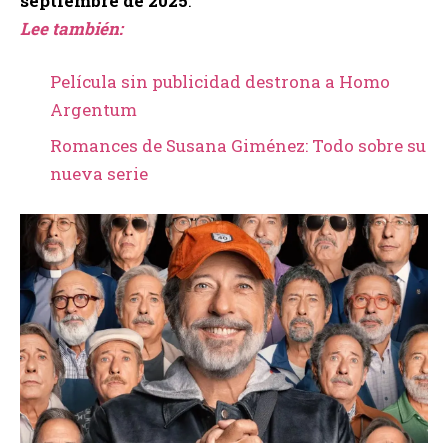
septiembre de 2025
.
Lee también:
Película sin publicidad destrona a Homo
Argentum
Romances de Susana Giménez: Todo sobre su
nueva serie