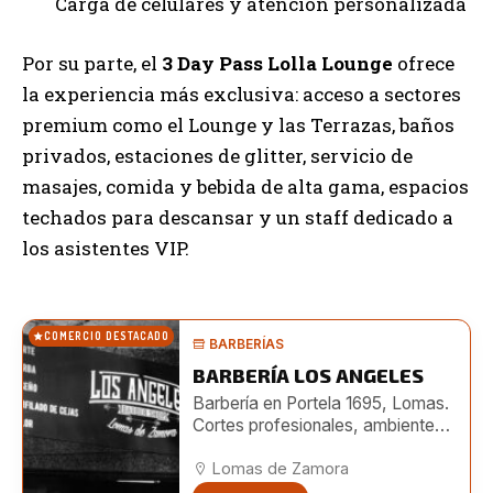
Carga de celulares y atención personalizada
Por su parte, el
3 Day Pass Lolla Lounge
ofrece
la experiencia más exclusiva: acceso a sectores
premium como el Lounge y las Terrazas, baños
privados, estaciones de glitter, servicio de
masajes, comida y bebida de alta gama, espacios
techados para descansar y un staff dedicado a
los asistentes VIP.
COMERCIO DESTACADO
BARBERÍAS
BARBERÍA LOS ANGELES
Barbería en Portela 1695, Lomas.
Cortes profesionales, ambiente
moderno y turnos online. También
en Boedo 482.
Lomas de Zamora