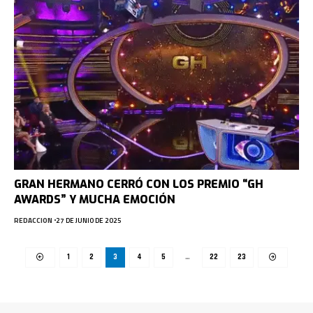
GRAN HERMANO CERRÓ CON LOS PREMIO “GH
AWARDS” Y MUCHA EMOCIÓN
REDACCION
27 DE JUNIO DE 2025
1
2
3
4
5
…
22
23