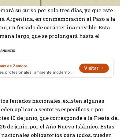
mará su curso por solo tres días, ya que este
era Argentina, en conmemoración al Paso a la
o, un feriado de carácter inamovible. Esta
emana largo, que se prolongará hasta el
ANUNCIO
as de Zamora
Visitar
Barbería en Portela 1695, Lomas. Cortes profesionales, ambiente moderno y turnos online. También en Boedo 482.
tos feriados nacionales, existen algunas
eden aplicar a sectores específicos o por
tes 10 de junio, que corresponde a la Fiesta del
s 26 de junio, por el Año Nuevo Islámico. Estas
 nacionales obligatorios para todos, pueden