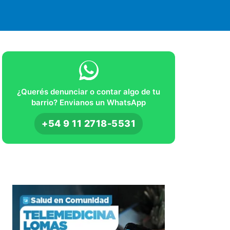
¿Querés denunciar o contar algo de tu
barrio? Envianos un WhatsApp
+54 9 11 2718-5531