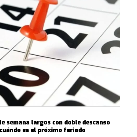
 de semana largos con doble descanso
 cuándo es el próximo feriado