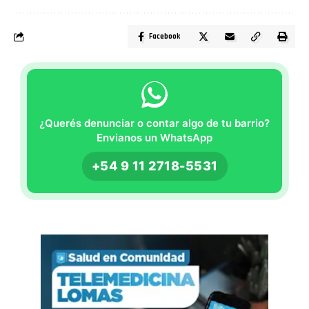
Facebook
¿Querés denunciar o contar algo de tu barrio?
Envianos un WhatsApp
+54 9 11 2718-5531