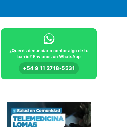
¿Querés denunciar o contar algo de tu
barrio? Envianos un WhatsApp
+54 9 11 2718-5531